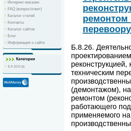
Интернет-магазин
реконстру
FAQ (вопрос/ответ)
Каталог статей
ремонтом 
Контакты
перевоор
Каталог сайтов
Блог
Информация о сайте
Б.8.26. Деятельн
проектированием
Категории
реконструкцией,
Б.8 2015
[6]
техническим пер
производственны
(демонтажом), н
ремонтом (рекон
работающего под
применяемого на
производственных